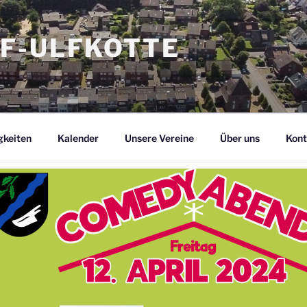
F-ULFKOTTE
gkeiten
Kalender
Unsere Vereine
Über uns
Kont