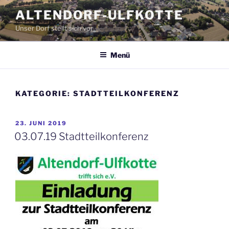
Zum
ALTENDORF-ULFKOTTE
Inhalt
Unser Dorf stellt sich vor
springen
Menü
KATEGORIE:
STADTTEILKONFERENZ
VERÖFFENTLICHT
23. JUNI 2019
AM
03.07.19 Stadtteilkonferenz