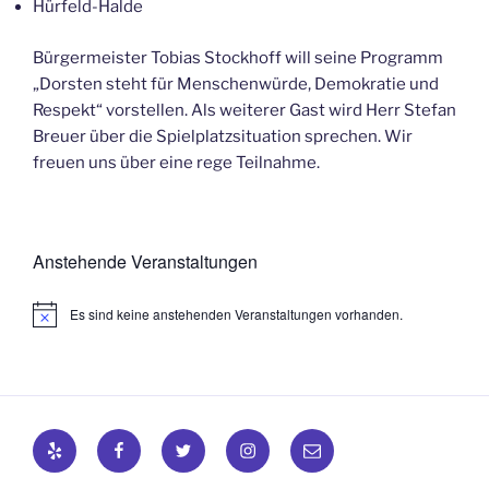
Hürfeld-Halde
Bürgermeister Tobias Stockhoff will seine Programm
„Dorsten steht für Menschenwürde, Demokratie und
Respekt“ vorstellen. Als weiterer Gast wird Herr Stefan
Breuer über die Spielplatzsituation sprechen. Wir
freuen uns über eine rege Teilnahme.
Anstehende Veranstaltungen
Es sind keine anstehenden Veranstaltungen vorhanden.
H
i
n
w
e
i
s
Yelp
Facebook
Twitter
Instagram
E-
Mail