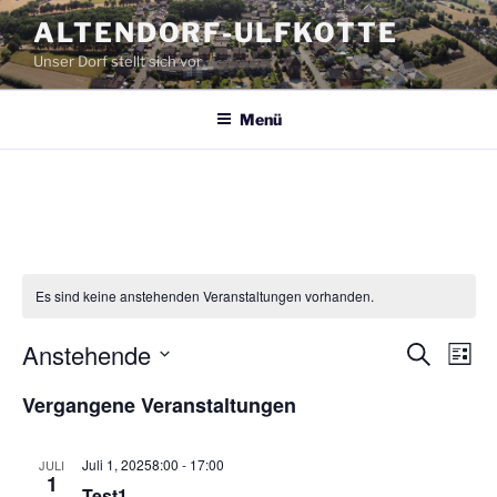
Zum
ALTENDORF-ULFKOTTE
Inhalt
Unser Dorf stellt sich vor
springen
Menü
Es sind keine anstehenden Veranstaltungen vorhanden.
Anstehende
V
V
S
L
u
e
e
i
D
c
Vergangene Veranstaltungen
s
r
a
r
h
t
a
e
t
a
e
n
u
Juli 1, 20258:00
-
17:00
JULI
n
1
s
m
Test1