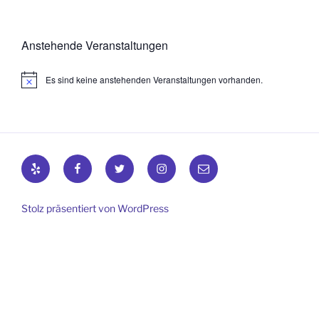
Anstehende Veranstaltungen
Es sind keine anstehenden Veranstaltungen vorhanden.
H
i
n
w
e
i
s
Yelp
Facebook
Twitter
Instagram
E-
Mail
Stolz präsentiert von WordPress